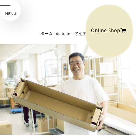
MENU
Online Shop
ホーム
te to te
アイデアと工夫の毎日、お
客様の笑顔がいちばんの喜
び。