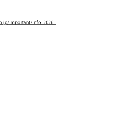
o.jp/important/info_2026_